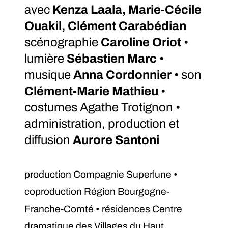
avec
Kenza Laala, Marie-Cécile
Ouakil, Clément Carabédian
scénographie
Caroline Oriot
•
lumière
Sébastien Marc
•
musique
Anna Cordonnier
• son
Clément-Marie Mathieu
•
costumes Agathe Trotignon •
administration, production et
diffusion
Aurore Santoni
production Compagnie Superlune •
coproduction Région Bourgogne-
Franche-Comté • résidences Centre
dramatique des Villages du Haut